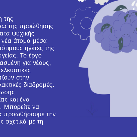
η της
έσω της προώθησης
ματα ψυχικής
α νέα άτομα μέσα
μότιμους ηγέτες της
γείας. Το έργο
ασμένη για νέους,
ελκυστικές
άζουν στην
λακτικές διαδρομές.
φωσης
ας και ένα
ς. Μπορείτε να
να προωθήσουμε την
ς σχετικά με τη