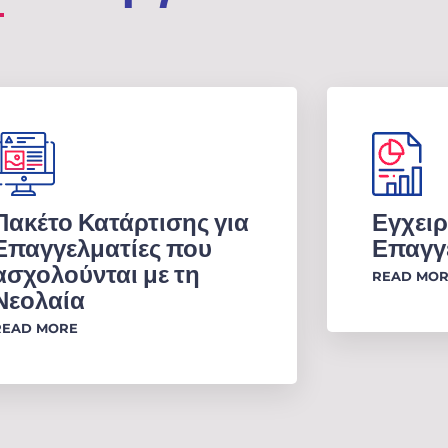
Πακέτο Κατάρτισης για
Εγχειρ
Επαγγελματίες που
Επαγγ
ασχολούνται με τη
READ MO
Νεολαία
READ MORE